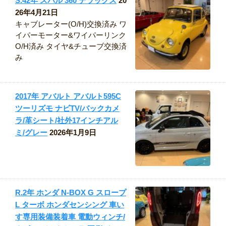
S.42年 スバル 360 デラックス
20
26年4月21日
キャブレーター(O/H)交換済み ワ
イパーモーター&ワイパーリンク
O/H済み タイヤ&チューブ交換済
み
2017年 アバルト アバルト595C
ツーリズモ ナビTV/バックカメ
ラ/革シート/社外17インチアル
ミ/グレー
2026年1月9日
R.2年 ホンダ N-BOX G スロープ
L ターボ ホンダセンシング 車い
す専用装備装着車 電動ウィンチ/