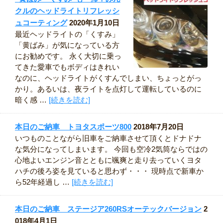
クルのヘッドライトリフレッシ
ュコーティング
2020年1月10日
最近ヘッドライトの「くすみ」
「黄ばみ」が気になっている方
にお勧めです。 永く大切に乗っ
てきた愛車でもボディはきれい
なのに、ヘッドライトがくすんでしまい、ちょっとがっ
かり。あるいは、夜ライトを点灯して運転しているのに
暗く感 …
[続きを読む]
本日のご納車 トヨタスポーツ800
2018年7月20日
いつものことながら旧車をご納車させて頂くとドナドナ
な気分になってしまいます。 今回も空冷2気筒ならではの
心地よいエンジン音とともに颯爽と走り去っていくヨタ
ハチの後ろ姿を見ていると思わず・・・ 現時点で新車か
ら52年経過し …
[続きを読む]
本日のご納車 ステージア260RSオーテックバージョン
2
018年4月1日