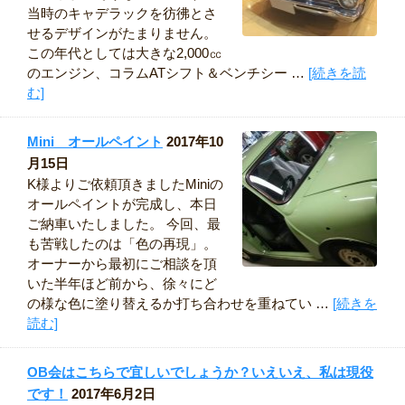
当時のキャデラックを彷彿とさ
せるデザインがたまりません。
この年代としては大きな2,000㏄
のエンジン、コラムATシフト＆ベンチシー …
[続きを読
む]
Mini オールペイント
2017年10
月15日
K様よりご依頼頂きましたMiniの
オールペイントが完成し、本日
ご納車いたしました。 今回、最
も苦戦したのは「色の再現」。
オーナーから最初にご相談を頂
いた半年ほど前から、徐々にど
の様な色に塗り替えるか打ち合わせを重ねてい …
[続きを
読む]
OB会はこちらで宜しいでしょうか？いえいえ、私は現役
です！
2017年6月2日