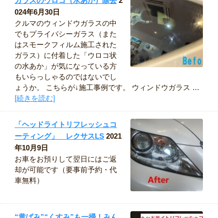
ガラスのウロコ（水あか）除去
2
024年6月30日
クルマのウィンドウガラスの中
でもプライバシーガラス（また
はスモークフィルム施工された
ガラス）に付着した「ウロコ状
の水あか」が気になっている方
もいらっしゃるのではないでし
ょうか。 こちらが↓施工事例です。 ウィンドウガラス …
[続きを読む]
「ヘッドライトリフレッシュコ
ーティング」 レクサスLS
2021
年10月9日
お車をお預りして翌日にはご返
却が可能です（要事前予約・代
車無料）
“黄ばみ”“くすみ”も一掃！みん