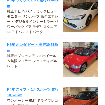
R5年 プリウス 2.0 Z 走行21,402k
m
純正ナビTVパノラミックビュー
モニター サンルーフ 黒革エアシ
ート デジタルインナーミラー パ
ワーバックドア モデリスタエア
ロ アドバンストパーク
H3年 ホンダ ビート 走行39,515k
m
純正オプションアルミホイール
＆無限マフラー フェスティバル
レッド
R4年 スイフト 1.4 スポーツ 走行
10,526km
ワンオーナー 6MT ドライブレコ