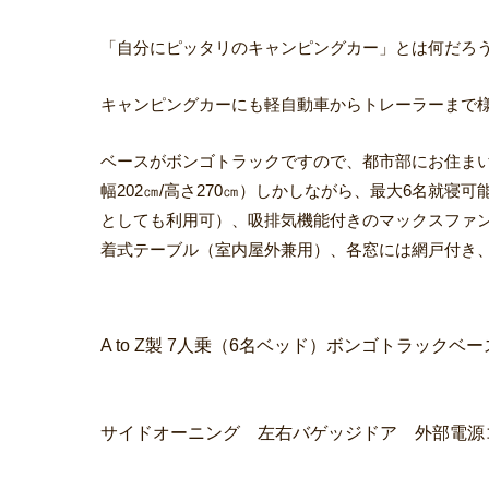
AtoZ製 コンパクトキャブコン アミティ 入庫い
「自分にピッタリのキャンピングカー」とは何だろ
キャンピングカーにも軽自動車からトレーラーまで
ベースがボンゴトラックですので、都市部にお住まい
幅202㎝/高さ270㎝）しかしながら、最大6名就
としても利用可）、吸排気機能付きのマックスファン
着式テーブル（室内屋外兼用）、各窓には網戸付き、