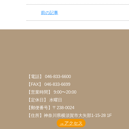
A to Z製 7人乗（6名ベッド）ボンゴトラックベー