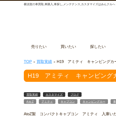
横須賀の車買取,車購入,車探し,メンテナンス,カスタマイズはみんクルへ
コンテンツに移動
売りたい
買いたい
探したい
TOP
買取実績
H19 アミティ キャンピングカー 
>
>
H19 アミティ キャンピングカー
買取実績
カスタマイズ
ブログ
A to Z
アミティ
キャブコン
キャンピングカー
車