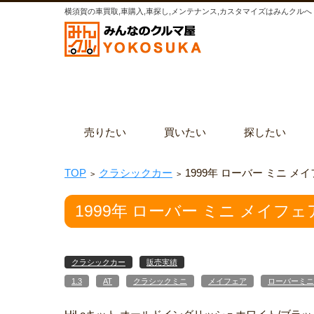
横須賀の車買取,車購入,車探し,メンテナンス,カスタマイズはみんクルへ
コンテンツに移動
売りたい
買いたい
探したい
TOP
クラシックカー
1999年 ローバー ミニ メイフェ
>
>
1999年 ローバー ミニ メイフェア1.
クラシックカー
販売実績
1.3
AT
クラシックミニ
メイフェア
ローバーミニ