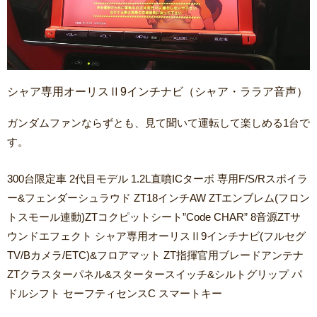
シャア専用オーリスⅡ9インチナビ（シャア・ララア音声）
ガンダムファンならずとも、見て聞いて運転して楽しめる1台で
す。
300台限定車 2代目モデル 1.2L直噴ICターボ 専用F/S/Rスポイラ
ー&フェンダーシュラウド ZT18インチAW ZTエンブレム(フロン
トスモール連動)ZTコクピットシート”Code CHAR” 8音源ZTサ
ウンドエフェクト シャア専用オーリスⅡ9インチナビ(フルセグ
TV/Bカメラ/ETC)&フロアマット ZT指揮官用ブレードアンテナ
ZTクラスターパネル&スタータースイッチ&シルトグリップ パ
ドルシフト セーフティセンスC スマートキー